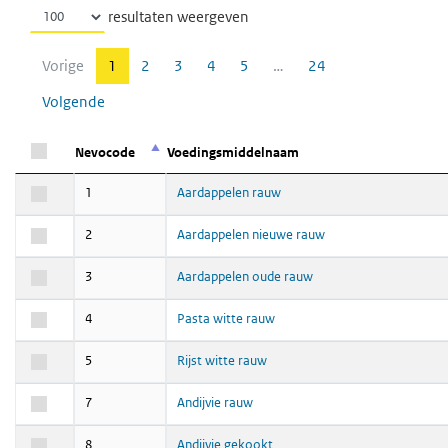
resultaten weergeven
Vorige
1
2
3
4
5
…
24
Volgende
Nevocode
Nevocode
Voedingsmiddelnaam
Voedingsmiddelnaam
Nevocode
Voedingsmiddelnaam
1
Aardappelen rauw
1
Aardappelen rauw
2
Aardappelen nieuwe rauw
2
Aardappelen nieuwe rauw
3
Aardappelen oude rauw
3
Aardappelen oude rauw
4
Pasta witte rauw
4
Pasta witte rauw
5
Rijst witte rauw
5
Rijst witte rauw
7
Andijvie rauw
7
Andijvie rauw
8
Andijvie gekookt
8
Andijvie gekookt