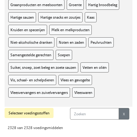
Graanproducten en meelsoorten
Groente
Hartig broodbeleg
Hartige sauzen
Hartige snacks en zoutjes
Kaas
Kruiden en specerijen
Melk en melkproducten
Niet-alcoholische dranken
Noten en zaden
Peulvruchten
Samengestelde gerechten
Soepen
Suiker, snoep, zoet beleg en zoete sauzen
Vetten en oliën
Vis, schaal- en schelpdieren
Vlees en gevogelte
Vleesvervangers en zuivelvervangers
Vleeswaren
Selecteer voedingsstoffen
2328 van 2328 voedingsmiddelen