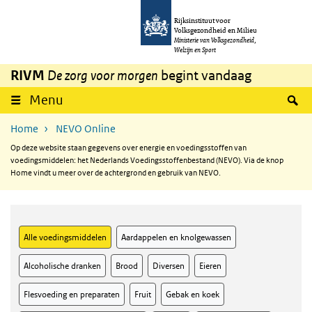
Overslaan en naar de inhoud gaan
Direct naar de hoofdnavigatie
Rijksinstituut voor
Volksgezondheid en Milieu
Ministerie van Volksgezondheid,
Welzijn en Sport
RIVM
De zorg voor morgen
begint vandaag
Menu
Menu ingeklapt
Zo
Home
NEVO Online
Op deze website staan gegevens over energie en voedingsstoffen van
voedingsmiddelen: het Nederlands Voedingsstoffenbestand (NEVO). Via de knop
Home vindt u meer over de achtergrond en gebruik van NEVO.
Alle voedingsmiddelen
Aardappelen en knolgewassen
Alcoholische dranken
Brood
Diversen
Eieren
Flesvoeding en preparaten
Fruit
Gebak en koek